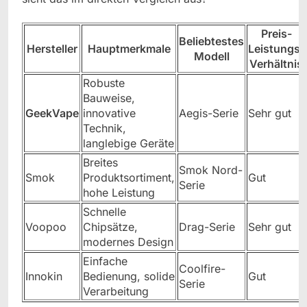
Preis-
Beliebtestes
Hersteller
Hauptmerkmale
Leistungs-
Modell
Verhältnis
Robuste
Bauweise,
GeekVape
innovative
Aegis-Serie
Sehr gut
Technik,
langlebige Geräte
Breites
Smok Nord-
Smok
Produktsortiment,
Gut
Serie
hohe Leistung
Schnelle
Voopoo
Chipsätze,
Drag-Serie
Sehr gut
modernes Design
Einfache
Coolfire-
Innokin
Bedienung, solide
Gut
Serie
Verarbeitung