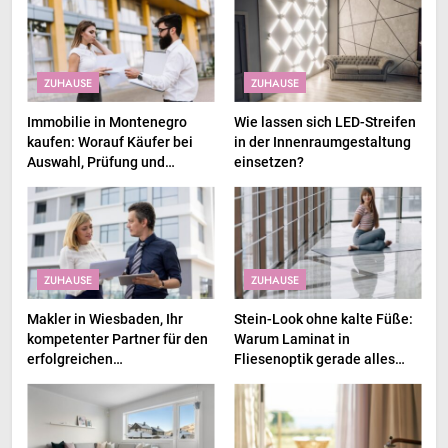
ZUHAUSE
ZUHAUSE
Immobilie in Montenegro
Wie lassen sich LED-Streifen
kaufen: Worauf Käufer bei
in der Innenraumgestaltung
Auswahl, Prüfung und
einsetzen?
Kaufprozess achten sollten
ZUHAUSE
ZUHAUSE
Makler in Wiesbaden, Ihr
Stein-Look ohne kalte Füße:
kompetenter Partner für den
Warum Laminat in
erfolgreichen
Fliesenoptik gerade alles
Immobilienverkauf und
abräumt
Immobilienkauf