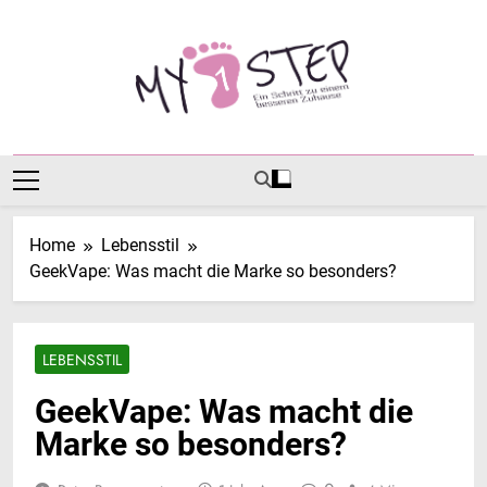
Skip
to
content
MY1STEP
Ein Schritt Zu Einem Besseren Zuhause
Home
Lebensstil
GeekVape: Was macht die Marke so besonders?
LEBENSSTIL
GeekVape: Was macht die
Marke so besonders?