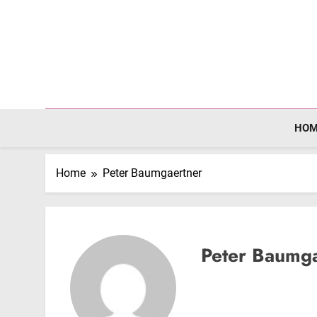
Skip
to
content
HOM
Home
Peter Baumgaertner
Peter Baumga