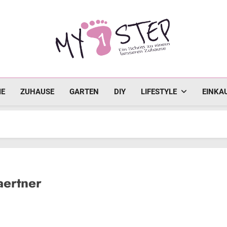
MY1STEP
Ein Schritt Zu Einem Besseren Zuhause
E
ZUHAUSE
GARTEN
DIY
LIFESTYLE
EINKA
ertner