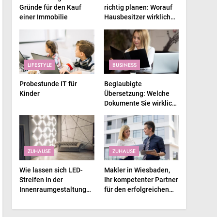
Gründe für den Kauf
richtig planen: Worauf
einer Immobilie
Hausbesitzer wirklich
achten sollten
LIFESTYLE
BUSINESS
Probestunde IT für
Beglaubigte
Kinder
Übersetzung: Welche
Dokumente Sie wirklich
brauchen
ZUHAUSE
ZUHAUSE
Wie lassen sich LED-
Makler in Wiesbaden,
Streifen in der
Ihr kompetenter Partner
Innenraumgestaltung
für den erfolgreichen
einsetzen?
Immobilienverkauf und
Immobilienkauf