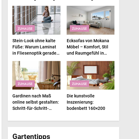
einsetzen?
Immobilienverkauf und
Immobilienkauf
ZUHAUSE
ZUHAUSE
Stein-Look ohne kalte
Ecksofas von Mokana
Füße: Warum Laminat
Möbel – Komfort, Stil
in Fliesenoptik gerade
und Raumgefühl in
alles abräumt
perfekter Balance
ZUHAUSE
ZUHAUSE
Gardinen nach Maß
Die kunstvolle
online selbst gestalten:
Inszenierung:
Schritt-für-Schritt-
bodenbett 160×200
Anleitung und
Inspirationen
Gartentipps