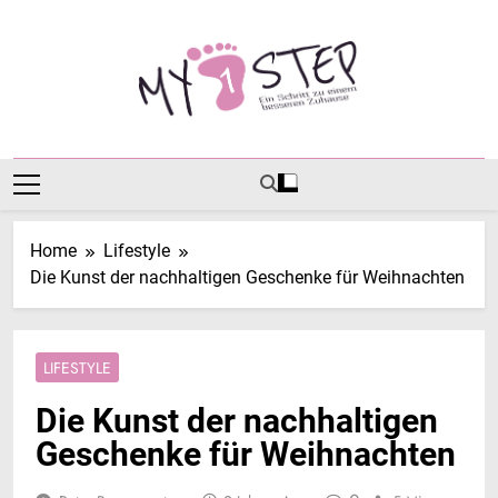
Skip
to
content
MY1STEP
Ein Schritt Zu Einem Besseren Zuhause
Home
Lifestyle
Die Kunst der nachhaltigen Geschenke für Weihnachten
LIFESTYLE
Die Kunst der nachhaltigen
Geschenke für Weihnachten