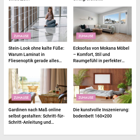
Immobilienverkauf und
Immobilienkauf
ZUHAUSE
ZUHAUSE
Stein-Look ohne kalte Füße:
Ecksofas von Mokana Möbel
Warum Laminat in
– Komfort, Stil und
Fliesenoptik gerade alles
Raumgefühl in perfekter
abräumt
Balance
ZUHAUSE
ZUHAUSE
Gardinen nach Maß online
Die kunstvolle Inszenierung:
selbst gestalten: Schritt-für-
bodenbett 160×200
Schritt-Anleitung und
Inspirationen