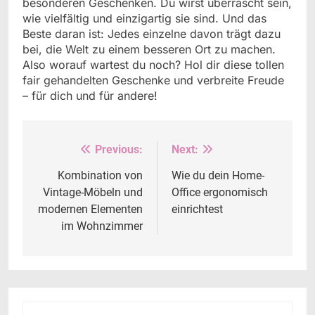
besonderen Geschenken. Du wirst überrascht sein,
wie vielfältig und einzigartig sie sind. Und das
Beste daran ist: Jedes einzelne davon trägt dazu
bei, die Welt zu einem besseren Ort zu machen.
Also worauf wartest du noch? Hol dir diese tollen
fair gehandelten Geschenke und verbreite Freude
– für dich und für andere!
Previous:
Next:
Beitrags-
Navigation
Kombination von
Wie du dein Home-
Vintage-Möbeln und
Office ergonomisch
modernen Elementen
einrichtest
im Wohnzimmer