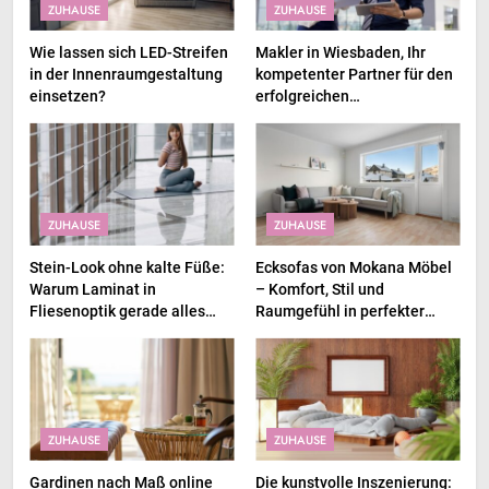
ZUHAUSE
ZUHAUSE
Wie lassen sich LED-Streifen
Makler in Wiesbaden, Ihr
in der Innenraumgestaltung
kompetenter Partner für den
einsetzen?
erfolgreichen
Immobilienverkauf und
Immobilienkauf
ZUHAUSE
ZUHAUSE
Stein-Look ohne kalte Füße:
Ecksofas von Mokana Möbel
Warum Laminat in
– Komfort, Stil und
Fliesenoptik gerade alles
Raumgefühl in perfekter
abräumt
Balance
ZUHAUSE
ZUHAUSE
Gardinen nach Maß online
Die kunstvolle Inszenierung: